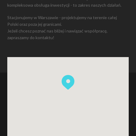
kompleksowa obsługa inwestycji - to zakres naszych działań.
Stacjonujemy w Warszawie - projektujemy na terenie całej
Polski oraz poza jej granicami.
Jeżeli chcesz poznać nas bliżej i nawiązać współpracę,
zapraszamy do kontaktu!