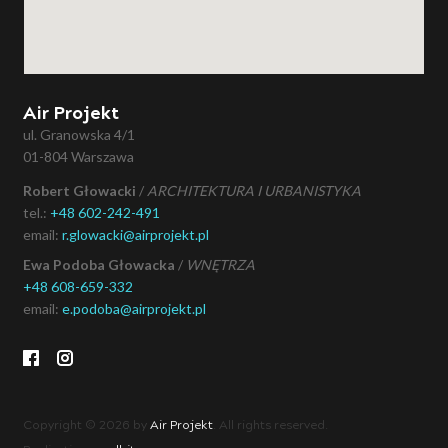
Air Projekt
ul. Granowska 4/1
01-804 Warszawa
Robert Głowacki
/
ARCHITEKTURA I URBANISTYKA
tel.:
+48 602-242-491
email:
r.glowacki@airprojekt.pl
Ewa Podoba Głowacka
/
WNĘTRZA
+48 608-659-332
email:
e.podoba@airprojekt.pl
Copyright © 2026 by
Air Projekt
. All rights reserved.